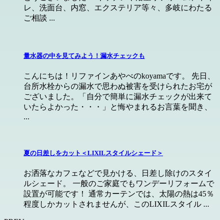
レ、洗面台、内窓、エクステリア等々、多岐にわたる
ご相談 ...
量水器の中を見てみよう！漏水チェックも
こんにちは！リファインあやべのkoyamaです。 先日、
台所水栓からの漏水で思わぬ被害を受けられたお宅が
ございました。「自分で簡単に漏水チェックが出来て
いたらよかった・・・」と悔やまれるお言葉を聞き、
...
夏の日差しをカット＜LIXILスタイルシェード＞
お洒落なカフェなどで見かける、日差し除けのスタイ
ルシェード。 一般のご家庭でもワンデーリフォームで
設置が可能です！ 通常カーテンでは、太陽の熱は45％
程度しかカットされませんが、このLIXILスタイル ...